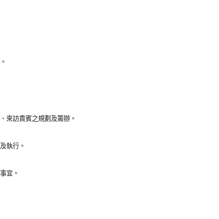
辦。
關、來訪貴賓之規劃及籌辦。
劃及執行。
理事宜。