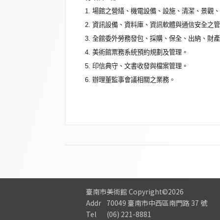
1. 場館之營繕、機電設備、設施、清潔、景觀
2. 資訊設備、資料庫、資訊軟體與通信安全之
3. 全館委外勞務發包、採購、保全、出納、財
4. 美術館票務系統預約規劃及管理。
5. 印信典守、文書收發與檔案管理。
6. 辦理董監事會議相關之業務。
臺南市美術館
Copyright©2026
Addr
70049 臺南市中西區南門路 37 號
Tel
(06) 221-8881