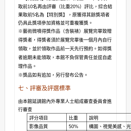
取前10名再由評審（比重20%）評比，綜合結
果取前5名為【特別獎】，原獲得其餘獎項者
仍具此獎項參加資格並可重複獲獎。
※藝術微噴得獎作品（含裝裱）展覽完畢致贈
得獎者，得獎者須於展覽完畢後一個月內自行
領取，並於領取作品前一天先行預約。如得獎
者逾期未能領取，本館不負保管責任並逕自處
理作品。
※獎品如有追加，另行發布公告。
七、評審及評選標準
由本館延請館內外專業人士組成審查委員會進
行審查
評分項目
比重
說明
影像品質
50%
構圖、視覺美感、