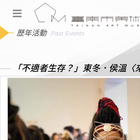
歷年活動
Past Events
「不適者生存？」東冬．侯溫〈