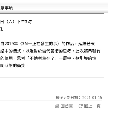
注意事項
6日（六）下午3時
L
自2019年〈3M—正在發生的事〉的作品，延續著東
脈絡中的儀式，以及對於當代藝術的思考，此次將串聯竹
物的使用，思考「不適者生存？」一展中，欲引導的性
不同狀態的衝突。
最後更新日期： 2021-01-15
回首頁
回上一頁