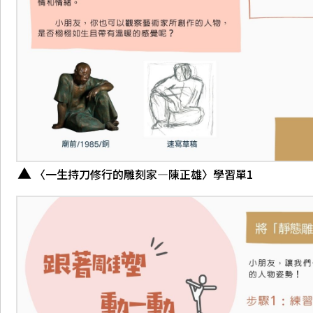
〈一生持刀修行的雕刻家—陳正雄〉學習單1