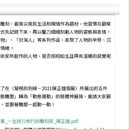
」雕刻，最常以常民生活和親情作為題材，他習慣在觀察
方式先記錄下來，再以鑿刀細細刻劃人物的姿態與表情。
人物」、「討海人」等系列作品，表現了人物的辛勞、沉
和情緒。
藝術家所創作的人物，是否栩栩如生且帶有溫暖的感覺呢
了在〈凝視的刻線－2021陳正雄個展〉所展出的五件
靜態雕塑」轉為「動態運動」的肢體伸展操，邀請大家觀
，並跟著雕塑一起動一動 !
單_一生持刀修行的雕刻家_陳正雄.pdf