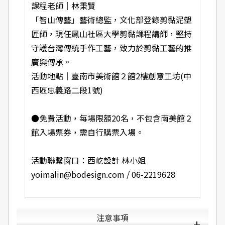
課程老師｜林秉賢
「智山傳藝」藝術總監，文化部登錄剪黏泥塑
匠師，現任鳳山社區大學剪黏課程講師，堅持
守護台灣傳統手作工藝，致力於剪黏工藝的推
廣與傳承。
活動地點｜臺南市美術館２館2樓創意工坊(中
西區忠義路二段1號)
●免費活動，每場限額20名，不包含南美館２
館入場票券，需自行購票入場。
活動聯繫窗口：西屹設計 林小姐
yoimalin@bodesign.com
/ 06-2219628
注意事項