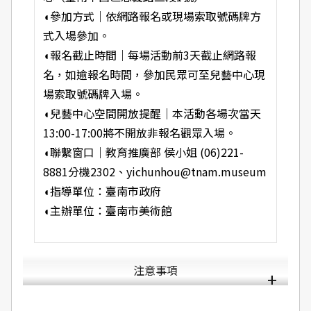
◖
參加方式｜依網路報名或現場索取號碼牌方
式入場參加。
◖
報名截止時間｜每場活動前3天截止網路報
名，如逾報名時間，參加民眾可至兒藝中心現
場索取號碼牌入場。
◖兒藝中心空間開放提醒
｜本活動各場次當天
13:00-17:00將不開放非報名觀眾入場。
◖
聯繫窗口｜
教育推廣部 侯小姐 (06)221-
8881分機2302、
yichunhou@tnam.museum
◖
指導單位：臺南市政府
◖
主辦單位：臺南市美術館
注意事項