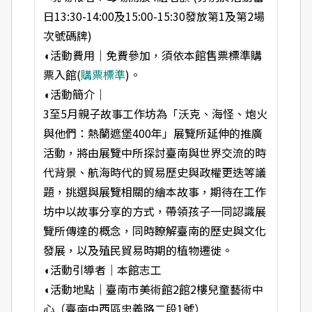
日13:30-14:00及15:00-15:30發放第1及第2場
次號碼牌)
◖活動費用｜免費參加，須依本館售票標準購
票入館(
購票標準
)。
◖活動簡介｜
3至5月親子故事工作坊為「沃克、海怪、炮火
與他們：熱蘭遮堡400年」展覽所延伸的推廣
活動，將由展覽中所探討臺南與世界交流的時
代背景、航海時代的貿易歷史與政權更迭等議
題，挑選與展覽相關的繪本故事，期待在工作
坊中以故事分享的方式，帶領孩子一同認識展
覽所傳達的概念，同時瞭解臺南的歷史與文化
發展，以及殖民貿易時期的植物遷徙。
◖
活動引導者｜本館志工
◖
活動地點｜臺南市美術館2館2樓兒童藝術中
心（臺南中西區忠義路二段1號）