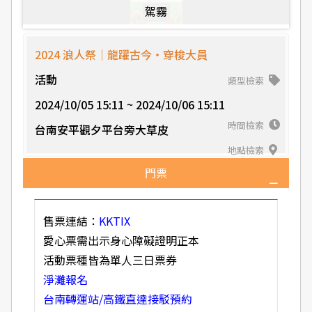
駕霧
2024 浪人祭｜龍躍古今・穿梭大員​
活動
類型檢索
2024/10/05 15:11 ~ 2024/10/06 15:11
時間檢索
台南安平觀夕平台旁大草皮
地點檢索
門票
售票連結：
KKTIX
愛心票需出示身心障礙證明正本​
活動票種皆為單人三日票券​
淨灘報名
台南轉運站/高鐵直達接駁預約