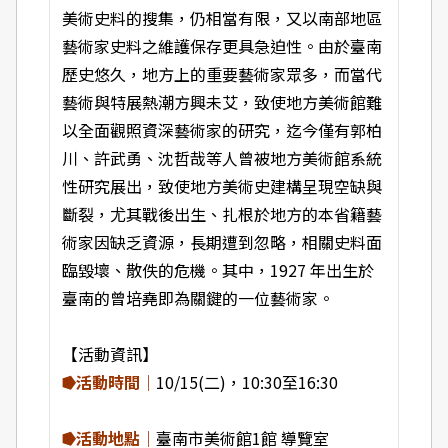
美術史料的搜集，仍相當有限，又以南部地區
藝術家史料之維護保存更具急迫性。由於臺南
歷史悠久，地方上的重要藝術家眾多，而當代
藝術與特展熱潮方興未艾，致使地方美術館難
以全面觀照資深藝術家的研究，迄今僅有郭柏
川、許武勇、沈哲哉等人曾被地方美術館系統
性研究展出，致使地方美術史建構呈現空缺與
斷裂，尤其戰後出生、扎根於地方的本省籍藝
術家因缺乏資源，長期遭到忽略，相關史料面
臨毀壞、散佚的危機。其中，1927 年出生於
臺南的曾培堯即為關鍵的一位藝術家。
【活動資訊】
⭓活動時間｜
10/15(二)，10:30至16:30
⭓活動地點｜
臺南市美術館1館 導覽室