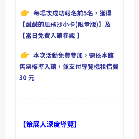
每場次成功報名前5名，
獲得
【
鹹鹹的風飛沙小卡(限量版)】及
【
當日免費入館參觀
】
本次活動
免費參加，需依本館
售票標準入館，並支付導覽機租借費
30 元
﹍﹍﹍﹍﹍﹍﹍﹍﹍﹍﹍﹍﹍﹍﹍﹍﹍﹍﹍﹍
﹍﹍﹍﹍﹍﹍﹍﹍﹍﹍﹍﹍﹍﹍﹍﹍
【策展人深度導覽】