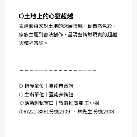
⭔土地上的心靈超越
表達藝術家對土地的深層情感，從自然色彩、
家族主題到書法創作，呈現藝術對現實的超越
與精神寄託。
﹍﹍﹍﹍﹍﹍﹍﹍﹍﹍﹍﹍﹍﹍﹍﹍﹍﹍﹍﹍
﹍﹍﹍﹍﹍﹍﹍﹍﹍﹍﹍﹍﹍﹍﹍﹍
⭔ 指導單位｜臺南市政府
⭔ 主辦單位｜臺南美術館
⭔活動聯繫窗口｜教育推廣部 王小姐
(06)221-8881分機2309 、林先生 分機2308