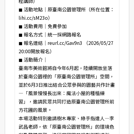
程講師）
◼ 活動地點｜原臺南公園管理所（所在位置：
lihi.cc/sM23o
）
◼ 活動費用｜免費參加
◼ 報名方式｜統一採網路報名
◼ 報名連結｜
reurl.cc/Gav9n3
（2026/05/27
20:00開放報名）
◼ 活動簡介｜
臺南市美術館將自今年6月起，陸續開放坐落
於臺南公園裡的「原臺南公園管理所」空間，
並於6月3日推出結合公眾參與的園藝共作計畫
—「風景慢慢長出來：魔法小屋的種植練
習」，邀請民眾共同打造原臺南公園管理所前
方花圃的風景。
本場活動特別邀請樹木專家、綠手指達人—李
武昌老師，依「原臺南公園管理所」的環境色