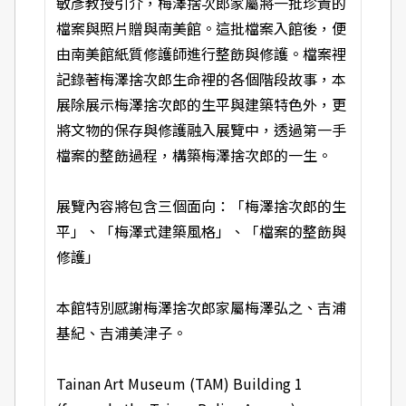
敏彥教授引介，梅澤捨次郎家屬將一批珍貴的
檔案與照片贈與南美館。這批檔案入館後，便
由南美館紙質修護師進行整飭與修護。檔案裡
記錄著梅澤捨次郎生命裡的各個階段故事，本
展除展示梅澤捨次郎的生平與建築特色外，更
將文物的保存與修護融入展覽中，透過第一手
檔案的整飭過程，構築梅澤捨次郎的一生。
展覽內容將包含三個面向：「梅澤捨次郎的生
平」、「梅澤式建築風格」、「檔案的整飭與
修護」
本館特別感謝梅澤捨次郎家屬梅澤弘之、吉浦
基紀、吉浦美津子。
Tainan Art Museum (TAM) Building 1