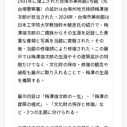
1931年に竣工された台南市美術館1号館（元
台南警察署）の設計は台南州地方技師梅澤捨
次郎が担当された。2024年、台南市美術館は
日本工学院大学教授鈴木敏彦氏の紹介で、梅
澤捨次郎のご遺族からその生涯を記録した貴
重な書類と写真を当館に寄贈された。その
後、当館の修復師により修復された。この展
示では梅澤捨次郎の生涯やその建築設計の特
徴だけでなく、文化財の保存・修復の観念や
過程も展示に取り入れることで、梅澤の生涯
を構築する。
展示内容は「梅澤捨次郎の一生」、「梅澤の
建築の様式」、「文化財の保存と修復」な
ど、3つの主題に分けられる。