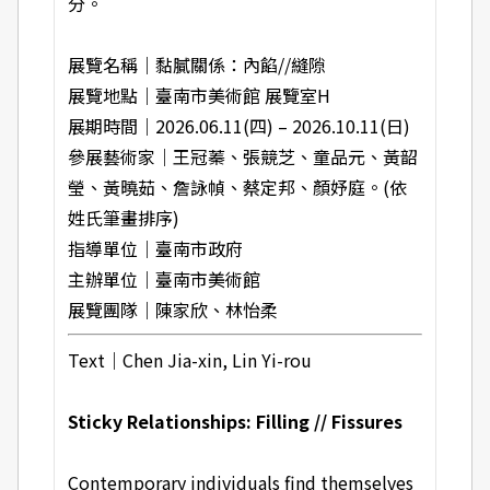
分。
展覽名稱｜黏膩關係：內餡//縫隙
展覽地點｜臺南市美術館 展覽室H
展期時間｜2026.06.11(四) – 2026.10.11(日)
參展藝術家｜王冠蓁、張競芝、童品元、黃韶
瑩、黃曉茹、詹詠幀、蔡定邦、顏妤庭。(依
姓氏筆畫排序)
指導單位｜臺南市政府
主辦單位｜臺南市美術館
展覽團隊｜陳家欣、林怡柔
Text｜Chen Jia-xin, Lin Yi-rou
Sticky Relationships:
Filling
// Fissures
Contemporary individuals find themselves