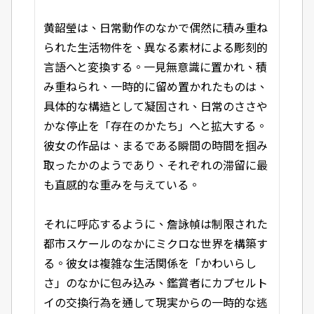
黄韶瑩は、日常動作のなかで偶然に積み重ね
られた生活物件を、異なる素材による彫刻的
言語へと変換する。一見無意識に置かれ、積
み重ねられ、一時的に留め置かれたものは、
具体的な構造として凝固され、日常のささや
かな停止を「存在のかたち」へと拡大する。
彼女の作品は、まるである瞬間の時間を掴み
取ったかのようであり、それぞれの滞留に最
も直感的な重みを与えている。
それに呼応するように、詹詠幀は制限された
都市スケールのなかにミクロな世界を構築す
る。彼女は複雑な生活関係を「かわいらし
さ」のなかに包み込み、鑑賞者にカプセルト
イの交換行為を通して現実からの一時的な逃