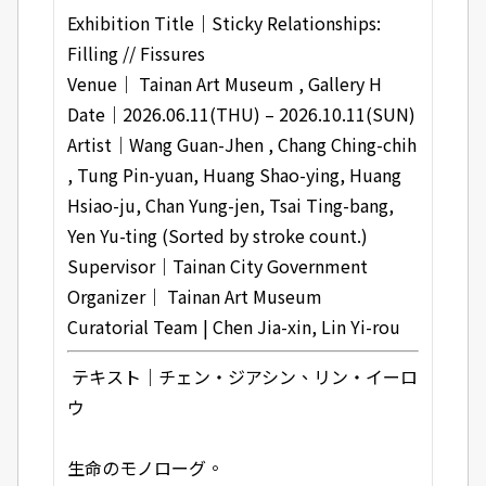
Exhibition Title
｜
Sticky Relationships:
Filling // Fissures
Venue｜ Tainan Art Museum , Gallery H
Date｜2026.06.11(THU) – 2026.10.11(SUN)
Artist｜Wang Guan-Jhen , Chang Ching-chih
, Tung Pin-yuan, Huang Shao-ying, Huang
Hsiao-ju, Chan Yung-jen, Tsai Ting-bang,
Yen Yu-ting (Sorted by stroke count.)
Supervisor｜Tainan City Government
Organizer｜ Tainan Art Museum
Curatorial Team | Chen Jia-xin, Lin Yi-rou
テキスト｜チェン・ジアシン、リン・イーロ
ウ
生命のモノローグ。