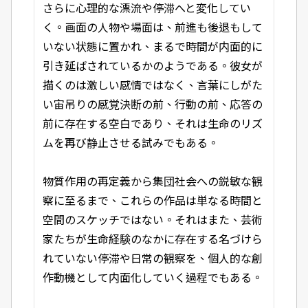
さらに心理的な漂流や停滞へと変化してい
く。画面の人物や場面は、前進も後退もして
いない状態に置かれ、まるで時間が内面的に
引き延ばされているかのようである。彼女が
描くのは激しい感情ではなく、言葉にしがた
い宙吊りの感覚――決断の前、行動の前、応答の
前に存在する空白であり、それは生命のリズ
ムを再び静止させる試みでもある。
物質作用の再定義から集団社会への鋭敏な観
察に至るまで、これらの作品は単なる時間と
空間のスケッチではない。それはまた、芸術
家たちが生命経験のなかに存在する名づけら
れていない停滞や日常の観察を、個人的な創
作動機として内面化していく過程でもある。