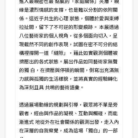
進入最親密也最 黏膩的「家庭關係」夾層，親
緣是濃烈情感的支撐，也是難以分割的依附關
係。這近乎共生的心理 狀態，個體於愛與束縛
拉扯間，留下了不可逆的形變痕跡。 本展透過
八位藝術家的個人視角，從多個面向切入，呈
現截然不同的創作表現，試圖在密不可分的結
構裡撐開一道「縫隙」，藉此如實觀測個體被
擠壓出的各式狀態。展出作品如同藝術家無聲
的獨 白，在擠壓與停頓的瞬間，側寫出充滿無
力感與孤獨的生活樣貌，並將真實的經驗轉化
為深刻且具 共鳴的藝術語彙。
透過展場動線的規劃與引導，觀眾將不單是旁
觀者，經由與作品的凝視、互動與觸碰，而能
漸進式 地從外在社會關係的觀測出發，走入內
在深層的自我察覺，成為這場「獨白」的一部