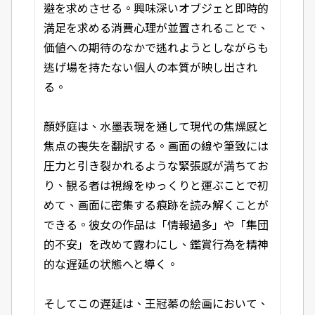
避を求めさせる。興味深いオブジェと即時的
満足を求める消費心理が並置されることで、
価値への期待のなかで逃れようとしながらも
逃げ場を持たない個人の本質が映し出され
る。
顏妤庭は、水墨表現を通して現代の焦燥感と
焦点の喪失を翻訳する。画面の線や筆致には
圧力と引き裂かれるような緊張感が満ちてお
り、観る者は視線をゆっくりと運ぶことで初
めて、画面に密集する痕跡を読み解くことが
できる。彼女の作品は「情報過多」や「集団
的不安」を改めて露わにし、鑑賞行為を精神
的な遅延の状態へと導く。
そしてこの遅延は、王冠蓁の絵画において、