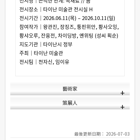
전시명｜끈적한 관계: 속재료 // 틈
전시장소｜타이난 미술관 전시실 H
전시기간｜2026.06.11(목) – 2026.10.11(일)
참여작가｜왕관진, 장징즈, 퉁핀위안, 황사오잉,
황샤오루, 잔융전, 차이딩방, 옌위팅 (성씨 획순)
지도기관｜타이난시 정부
주최｜타이난 미술관
전시팀｜천자신, 임이유
藝術家
策展人
最後更新日期： 2026-07-03