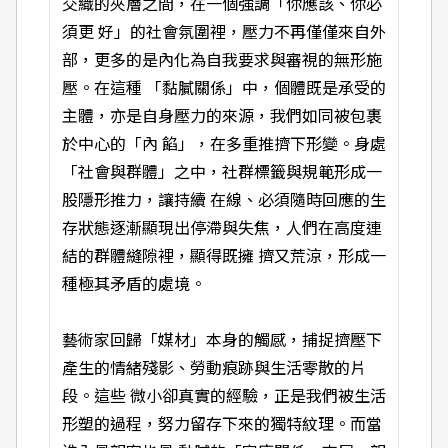
交織的夾層之間，在一個強調「你應該、你必
須更 好」的社會氛圍裡，壓力不再僅僅來自外
部，更多的是內化為自我要求與審視的無形施
壓。在這種 「黏膩關係」中，個體既是承受的
主體，亦是自身壓力的來源，我們如同被包裹
於中心的「內 餡」，在多重推擠下形變。身處
「社會與群體」之中，社群標籤與規範形成一
股隱形推力，讓持續 在線、必須隨時回應的生
存狀態逐漸顯現出停滯與失焦，人們在高度連
結的群體縫隙裡，顯得既擁 擠又荒涼，形成一
種極其矛盾的處境。
藝術家回歸「媒材」本身的觸感，捕捉擠壓下
產生的情緒殘影、勞動痕跡與生活零散的片
段。這些 微小卻真實的經驗，正是我們被生活
形塑的過程，努力留存下來的獨特紋理。而當