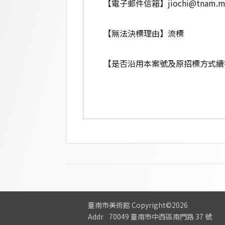
【電子郵件信箱】
jiochi@tnam.
【無法決標理由】流標
【是否沿用本案號及原招標方式續
臺南市美術館
Copyright©2026
Addr
70049 臺南市中西區南門路 37 號