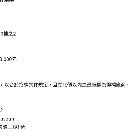
0樓之2
,000元
，以合於招標文件規定，且在底價以內之最低標為得標廠商。
2
museum
義路二段1號