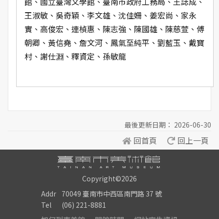
館、國立臺灣文學館、臺南市政府工務局、王誌成、
王淑敏、吳奇穎、李文雄、沈佳姍、姜宏尚、家永
實、高俊宏、連楨惠、陳志強、陳國雄、陳慈萱、傅
朝卿、黃信堯、詹文河、鳳氣至純平、劉藍玉、戴寶
村、謝仕淵、釋資定、孫敏龍
最後更新日期： 2026-06-30
回首頁
回上一頁
Copyright©2026
Addr
70049 臺南市中西區南門路 37 號
Tel
(06) 221-8881