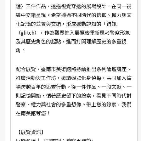
薩〉三件作品，透過視覺穿透的展場設計，在同一視
線中交錯呈現。希望透過不同時代的信仰、權力與文
化記憶的並置與交錯，形成撼動認知的「錯訊」
（glitch），作為觀眾進入展覽後重新思考警察形象
及其歷史角色的起點，進而打開理解歷史的多重視
角。
配合展覽，臺南市美術館將持續推出系列論壇講座、
推廣活動與工作坊，邀請觀眾化身偵探，共同加入這
場跨越百年的追查行動。從一件作品、一段文獻、一
則記憶開始，循著歷史留下的線索，看見不同時代對
警察、權力與社會的多重想像。帶上您的線索，我們
在南美館等您！
【展覽資訊】
展覽名稱｜「搜查記：警察異能館」