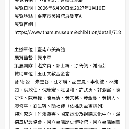
展覽日期｜2026年6月30日至2027年1月10日
展覽地點｜臺南市美術館展覽室A
展覽官網｜
https://www.tnam.museum/exhibition/detail/718
主辦單位｜臺南市美術館
展覽監督｜龔卓軍
策展團隊｜湛文甫、郭士綸、凃倚佩、謝雨芸
贊助單位｜玉山文教基金會
藝 術 家｜朱嘉谷、江才勝、巫雲鳳、李朝進、林純
如、洪政任、倪瑞宏、莊世和、許武勇、許淵富、陳
妍伊、陳春祿、陳昱清、黃文英、黃金樹、黃憶人、
廖修平、劉生容、簡福鋛（依姓氏筆畫排列）
特別感謝｜竹溪禪寺、國家電影及視聽文化中心、湯
德章紀念協會、國立臺灣歷史博物館、國立臺灣圖書