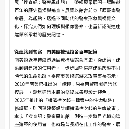
展「搜查記：警察異能館」，帶領觀眾展開一場跨越
百年的歷史重探與追查。展覽以館舍前身「原臺南警
察署」為起點，透過不同時代的警察形象與視覺文
化，探究人們如何理解與想像警察，也重新認識這座
建築所承載的歷史記憶。
從建築到警察 南美館梳理館舍百年記憶
南美館近年持續透過展覽梳理館舍歷史，從建築、建
築師到建築的使用者，一步步回望這座建築跨越不同
時代的生命軌跡。臺南市美術館游文玫董事長表示，
2018年南美館推出的「體趣：原臺南警察署建築修
復展」，聚焦建築本體的修復成果與設計特色；
2025年推出的「梅澤捨次郎—檔案中的生命軌跡」
修護展，則回望建築設計師梅澤捨次郎的生命故事；
本次「搜查記：警察異能館」則進一步將目光轉向這
座建築的使用者，也就是曾長期在此工作的警察，展