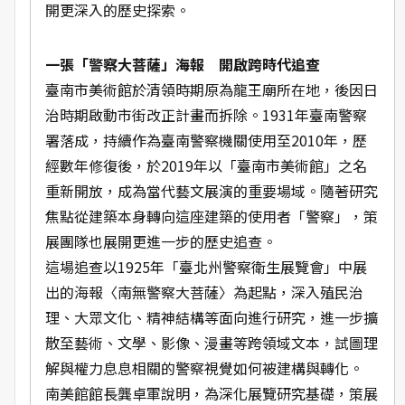
開更深入的歷史探索。
一張「警察大菩薩」海報 開啟跨時代追查
臺南市美術館於清領時期原為龍王廟所在地，後因日
治時期啟動市街改正計畫而拆除。1931年臺南警察
署落成，持續作為臺南警察機關使用至2010年，歷
經數年修復後，於2019年以「臺南市美術館」之名
重新開放，成為當代藝文展演的重要場域。隨著研究
焦點從建築本身轉向這座建築的使用者「警察」，策
展團隊也展開更進一步的歷史追查。
這場追查以1925年「臺北州警察衛生展覽會」中展
出的海報〈南無警察大菩薩〉為起點，深入殖民治
理、大眾文化、精神結構等面向進行研究，進一步擴
散至藝術、文學、影像、漫畫等跨領域文本，試圖理
解與權力息息相關的警察視覺如何被建構與轉化。
南美館館長龔卓軍說明，為深化展覽研究基礎，策展