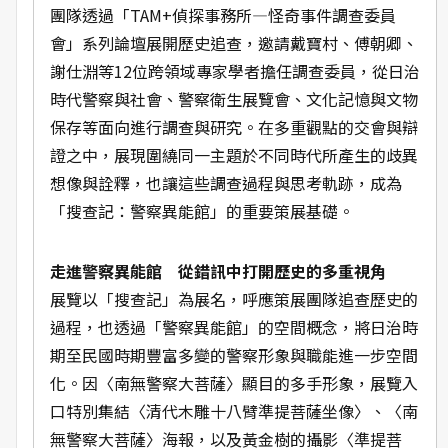
團隊透過「TAM+偵探事務所—怪奇事件調查委員
會」系列論壇展開歷史追查，邀請戴寶村、傅朝卿、
謝仕淵等12位跨領域專家學者擔任調查委員，從日治
時代警察與社會、警察衛生展覽會、文化記憶與文物
保存等面向進行調查與研究。在多重觀點的交會與辯
證之中，展現圍繞同一主題於不同時代所產生的歧異
想像與詮釋，也讓這些調查過程與思考軌跡，成為
「搜查記：警察異能館」的重要策展基礎。
走進警察異能館 從錯訊中打開歷史的多重視角
展覽以「搜查記」為展名，呼應策展團隊追查歷史的
過程，也透過「警察異能館」的空間概念，將日治時
期至民國時期豐富多變的警察形象與職能進一步空間
化。因〈南無警察大菩薩〉顯目的多手形象，展覽入
口特別集結〈清代木雕十八臂準提菩薩坐像〉、〈南
無警察大菩薩〉海報，以及黃金樹的攝影〈準提菩