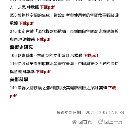
方」之思
林欣薇
下載pdf
056 博物館空間的生成：從設計者與使用者的空間敘事觀點
施
承毅
下載pdf
076 市定古蹟「清代機器局遺構」東側圍牆空間歷史演變轉折
與再現
洪煒茜
下載pdf
藝術史研究
100 乾嘉藝事--林朝英的文化遊蹤
呂松穎
下載pdf
116 從收藏史看謝琯樵水墨畫在臺灣、中國與東亞世界的流動
與意義
林素幸
下載pdf
美術科學
140 漆器文物修護之溶劑選用及其健康風險之探討
高瑋
下載
pdf
最後更新日期： 2021-12-07 17:10:34
回首頁
回上一頁