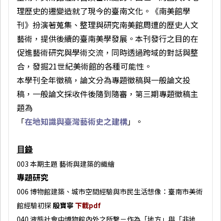
理歷史的遷變造就了現今的臺南文化。《南美館學
刊》扮演著蒐集、整理與研究南美館周遭的歷史人文
藝術，提供後續的臺南美學發展。本刊發行之目的在
促進藝術研究與學術交流，同時透過跨域的對話與整
合，發掘21世紀美術館的各種可能性。
本學刊全年徵稿，論文分為專題徵稿與一般論文投
稿，一般論文採收件後隨到隨審，第三期專題徵稿主
題為
「
在地知識與臺灣藝術史之建構
」。
目錄
003 本期主題 藝術與建築的織繪
專題研究
006 博物館建築、城市空間經驗與市民生活想像：臺南市美術
館經驗初探
殷寶寧
下載pdf
040 液態社會中博物館內外之所繫－作為「地方」與「非地