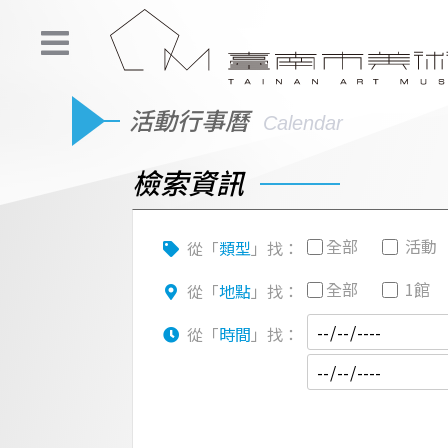
活動行事曆
Calendar
檢索資訊
全部
活動
從「
類型
」找：
全部
1館
從「
地點
」找：
從「
時間
」找：