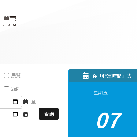
展覽
從「特定時間」找
2館
星期五
至
07
查詢