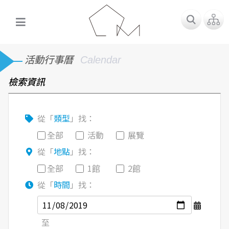
活動行事曆
Calendar
檢索資訊
從「
類型
」找：
全部
活動
展覽
從「
地點
」找：
全部
1館
2館
從「
時間
」找：
至