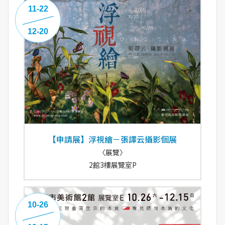
11-22
12-20
【申請展】浮視繪－張譯云攝影個展
〈展覽〉
2館3樓展覽室P
10-26