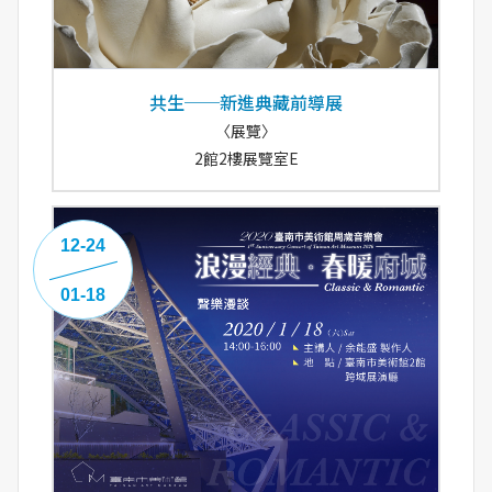
共生──新進典藏前導展
〈展覽〉
2館2樓展覽室E
12-24
01-18