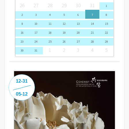
26
27
28
29
30
31
1
2
3
4
5
6
7
8
9
10
11
12
13
14
15
16
17
18
19
20
21
22
23
24
25
26
27
28
29
1
2
3
4
5
30
31
12-31
05-12