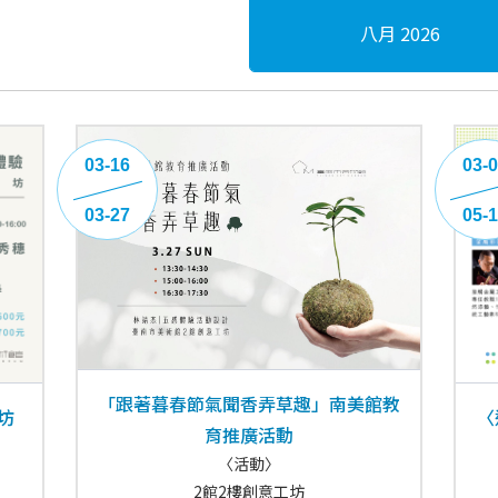
八月 2026
03-16
03-
03-27
05-
「跟著暮春節氣聞香弄草趣」南美館教
坊
〈
育推廣活動
〈活動〉
2館2樓創意工坊