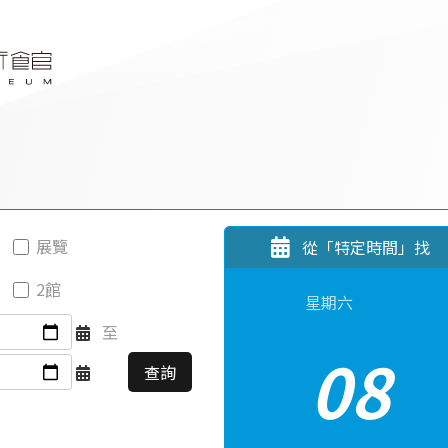
展覽
從「特定時間」找
2館
星期六
至
08
查詢