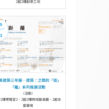
2館2樓創意工坊
25
13
南建築三年展—建築：之間的「距」
「離」系列推廣活動
〈活動〉
館1樓導覽室2、2館2樓跨域展演廳、2館友
愛廣場