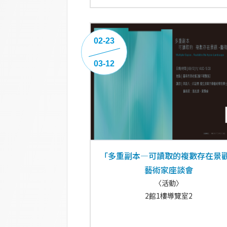
02-23
03-12
「多重副本―可讀取的複數存在景
藝術家座談會
〈活動〉
2館1樓導覽室2