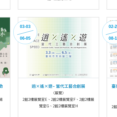
03-03
02-
06-05
08-
動
逍×遙×遊– 當代工藝合創展
臺
〈展覽〉
場
2館2樓展覽室E、2館2樓展覽室F、2館2樓展
覽室G、2館2樓展覽室H
2