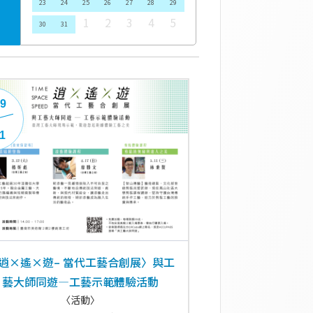
23
24
25
26
27
28
29
1
2
3
4
5
30
31
09
11
逍×遙×遊– 當代工藝合創展〉與工
藝大師同遊—工藝示範體驗活動
〈活動〉