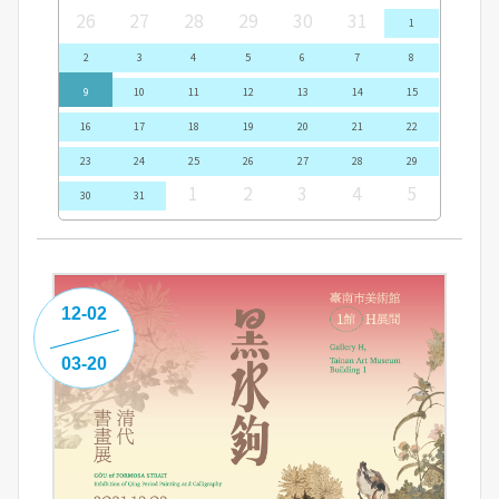
26
27
28
29
30
31
1
2
3
4
5
6
7
8
9
10
11
12
13
14
15
16
17
18
19
20
21
22
23
24
25
26
27
28
29
1
2
3
4
5
30
31
12-02
03-20