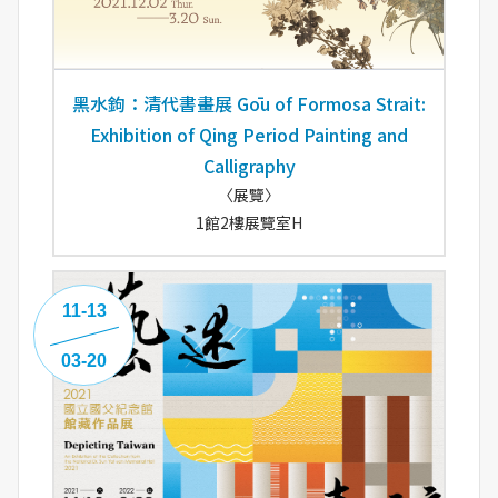
黑水鉤：清代書畫展 Gōu of Formosa Strait:
Exhibition of Qing Period Painting and
Calligraphy
〈展覽〉
1館2樓展覽室H
11-13
03-20