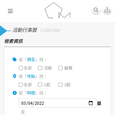
活動行事曆
Calendar
檢索資訊
從「
類型
」找：
全部
活動
展覽
從「
地點
」找：
全部
1館
2館
從「
時間
」找：
至