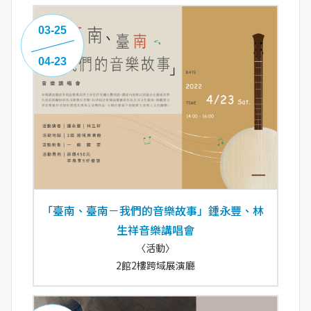
03-25
04-23
｢臺南、臺南－我們的音樂故事」鍾永豐、林
生祥音樂講唱會
〈活動〉
2館2樓跨域展演廳