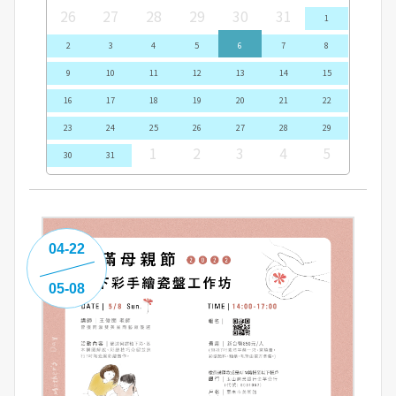
26
27
28
29
30
31
1
2
3
4
5
6
7
8
9
10
11
12
13
14
15
16
17
18
19
20
21
22
23
24
25
26
27
28
29
1
2
3
4
5
30
31
04-22
05-08