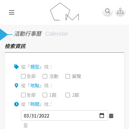
活動行事曆
Calendar
檢索資訊
從「
類型
」找：
全部
活動
展覽
從「
地點
」找：
全部
1館
2館
從「
時間
」找：
至