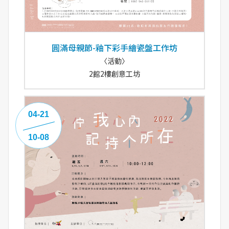
圓滿母親節-釉下彩手繪瓷盤工作坊
〈活動〉
2館2樓創意工坊
04-21
10-08