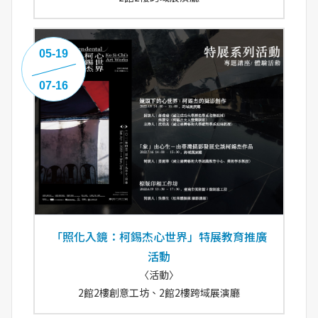
05-19
07-16
「照化入鏡：柯錫杰心世界」特展教育推廣
活動
〈活動〉
2館2樓創意工坊、2館2樓跨域展演廳