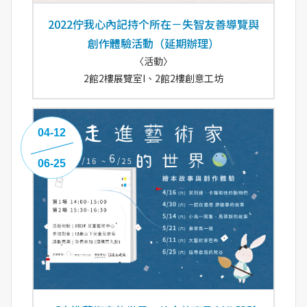
2022佇我心內記持个所在－失智友善導覽與
創作體驗活動（延期辦理）
〈活動〉
2館2樓展覽室I、2館2樓創意工坊
04-12
06-25