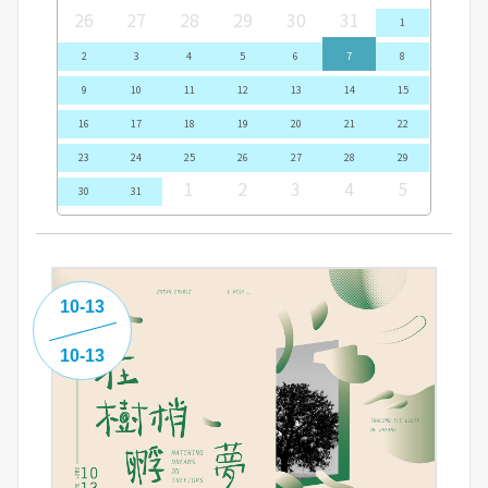
26
27
28
29
30
31
1
2
3
4
5
6
7
8
9
10
11
12
13
14
15
16
17
18
19
20
21
22
23
24
25
26
27
28
29
1
2
3
4
5
30
31
10-13
10-13