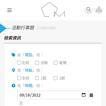
活動行事曆
Calendar
檢索資訊
從「
類型
」找：
全部
活動
展覽
從「
地點
」找：
全部
1館
2館
從「
時間
」找：
至