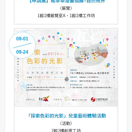
【申請展】楊翠華油畫個展–自然視界
〈展覽〉
1館1樓展覽室A、1館1樓工作坊
09-01
09-24
「探索色彩的光影」兒童藝術體驗活動
〈活動〉
2館2樓創意工坊