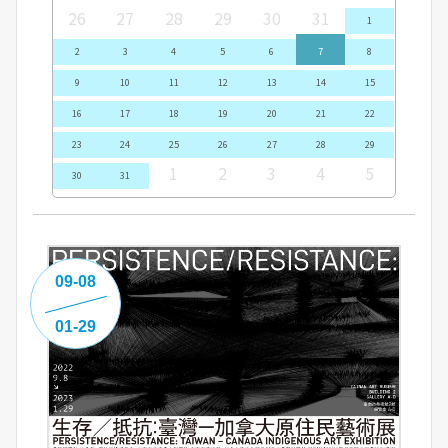
26
27
28
29
30
31
1
2
3
4
5
6
7
8
9
10
11
12
13
14
15
16
17
18
19
20
21
22
23
24
25
26
27
28
29
1
2
3
4
5
30
31
09-08
01-29