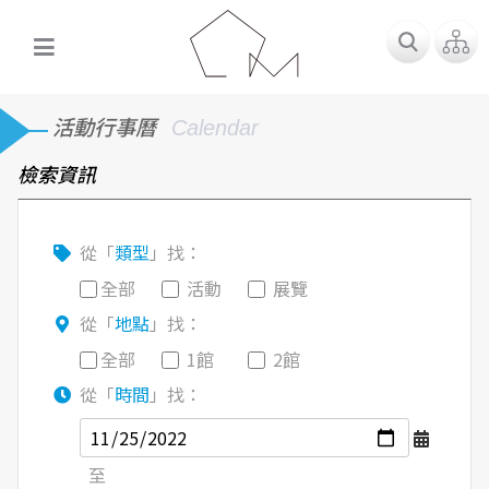
活動行事曆
Calendar
檢索資訊
從「
類型
」找：
全部
活動
展覽
從「
地點
」找：
全部
1館
2館
從「
時間
」找：
至