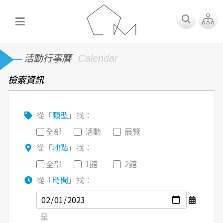
活動行事曆
Calendar
檢索資訊
從「
類型
」找：
全部
活動
展覽
從「
地點
」找：
全部
1館
2館
從「
時間
」找：
至