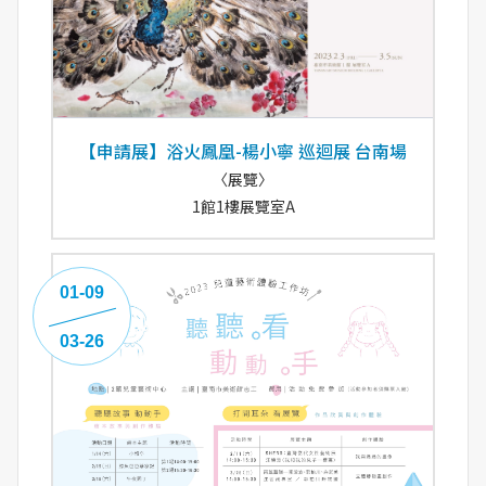
【申請展】浴火鳳凰-楊小寧 巡迴展 台南場
〈展覽〉
1館1樓展覽室A
01-09
03-26