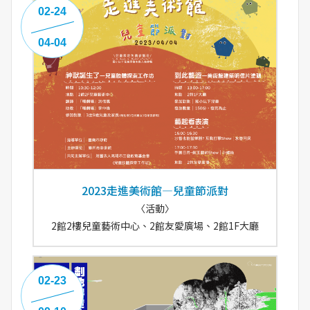
02-24
04-04
2023走進美術館—兒童節派對
〈活動〉
2館2樓兒童藝術中心、2館友愛廣場、2館1F大廳
02-23