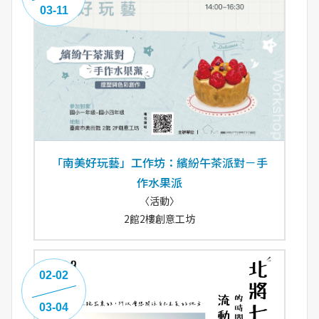
03-11
「南美好玩藝」工作坊：繽紛午茶派對－手
作水果派
〈活動〉
2館2樓創意工坊
02-02
03-04