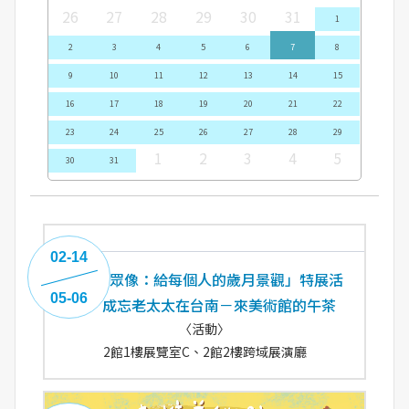
26
27
28
29
30
31
1
2
3
4
5
6
7
8
9
10
11
12
13
14
15
16
17
18
19
20
21
22
23
24
25
26
27
28
29
1
2
3
4
5
30
31
02-14
「時間眾像：給每個人的歲月景觀」特展活
05-06
動 成忘老太太在台南－來美術館的午茶
〈活動〉
2館1樓展覽室C、2館2樓跨域展演廳