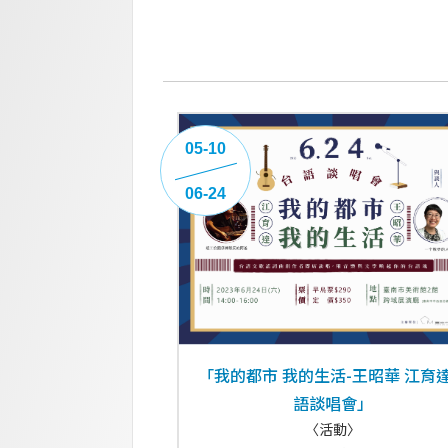
05-10
06-24
「我的都市 我的生活-王昭華 江育
語談唱會」
〈活動〉