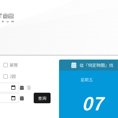
展覽
從「特定時間」找
2館
星期五
至
07
查詢