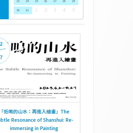
23
24
25
26
27
28
29
1
2
3
4
5
30
31
02
27
「低鳴的山水：再進入繪畫」The
btle Resonance of Shanshui: Re-
immersing in Painting