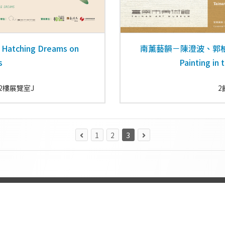
hing Dreams on
南薰藝韻－陳澄波、郭
s
Painting in
2樓展覽室J
2
1
2
3
贊助單位
如何到南美館
開館時間
網站宣告資訊