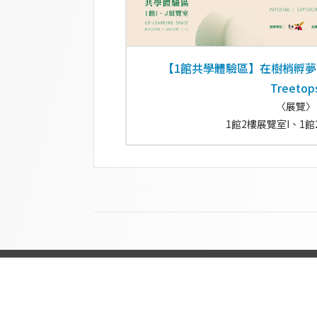
【1館共學體驗區】在樹梢孵夢 Hatc
Treetop
〈展覽〉
1館2樓展覽室I、1館
臺南市美術館
Copyright©2026
Addr
70049 臺南市中西區南門路 37 號
Tel
(06) 221-8881