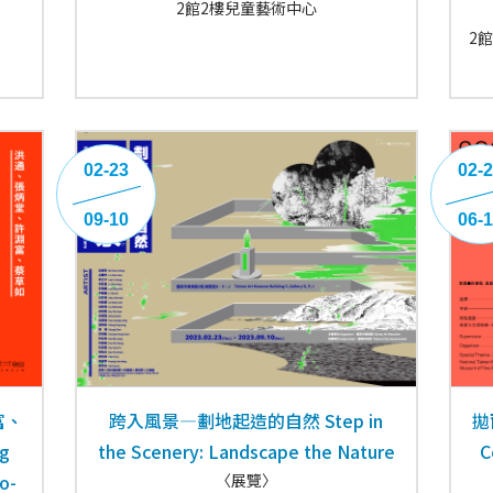
2館2樓兒童藝術中心
2
02-23
02-
09-10
06-
富、
跨入風景—劃地起造的自然 Step in
拋
g
the Scenery: Landscape the Nature
C
o-
〈展覽〉