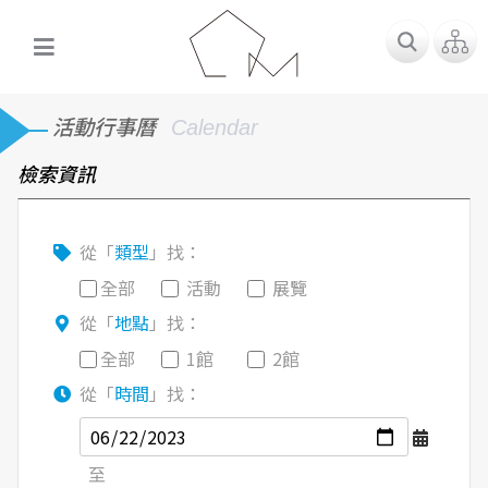
活動行事曆
Calendar
檢索資訊
從「
類型
」找：
全部
活動
展覽
從「
地點
」找：
全部
1館
2館
從「
時間
」找：
至