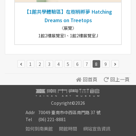
【1館共學體驗區】在樹梢孵夢 Hatching
Dreams on Treetops
〈展覽〉
1館2樓展覽室I、1館2樓展覽室J
1
2
3
4
5
6
7
8
9
回首頁
回上一頁
Copyright©2026
Addr
70049 臺南市中西區南門路 37 號
Tel
(06) 221-8881
如何到南美館
開館時間
網站宣告資訊