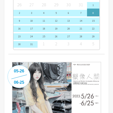
26
27
28
29
30
31
1
2
3
4
5
6
7
8
9
10
11
12
13
14
15
16
17
18
19
20
21
22
23
24
25
26
27
28
29
1
2
3
4
5
30
31
05-26
06-25