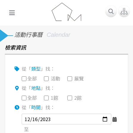
活動行事曆
Calendar
檢索資訊
從「
類型
」找：
全部
活動
展覽
從「
地點
」找：
全部
1館
2館
從「
時間
」找：
至