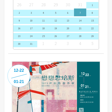
26
27
28
29
30
31
1
2
3
4
5
6
7
8
9
10
11
12
13
14
15
16
17
18
19
20
21
22
23
24
25
26
27
28
29
1
2
3
4
5
30
31
12-22
01-21