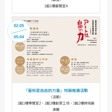
1館1樓展覽室A
02-05
05-04
「藝術是自由的力量」特展推廣活動
〈活動〉
2館1樓導覽室2、2館2樓創意工坊、2館2樓跨域展
演廳