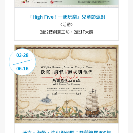
「High Five ! 一起玩樂」兒童節派對
〈活動〉
2館2樓創意工坊、2館1F大廳
03-28
06-16
沃克、海怪、炮火與他們：熱蘭遮堡400年