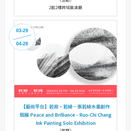
〈活動〉
2館2樓跨域展演廳
03-29
04-28
【藝術平台】若寂・若綺－張若綺水墨創作
個展 Peace and Brilliance - Ruo-Chi Chang
Ink Painting Solo Exhibition
〈展覽〉