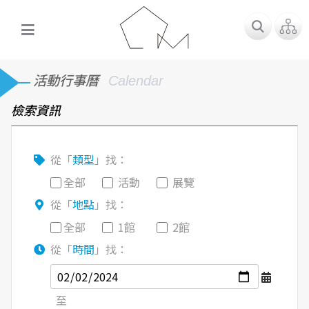
活動行事曆
Calendar
檢索資訊
從「
類型
」找：
全部
活動
展覽
從「
地點
」找：
全部
1館
2館
從「
時間
」找：
至