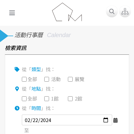
活動行事曆
Calendar
檢索資訊
從「
類型
」找：
全部
活動
展覽
從「
地點
」找：
全部
1館
2館
從「
時間
」找：
至