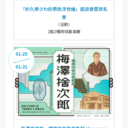
「紗久樂さわ的男色浮世繪」座談會暨簽名
會
〈活動〉
2館2樓跨域展演廳
01-25
01-31