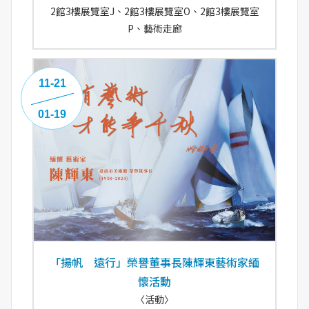
2館3樓展覽室J、2館3樓展覽室O、2館3樓展覽室
P、藝術走廊
11-21
01-19
「揚帆 遠行」榮譽董事長陳輝東藝術家緬
懷活動
〈活動〉