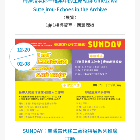
梅澤捨次郎—檔案中的生命軌跡 Umezawa
Sutejirou-Echoes in the Archive
〈展覽〉
1館1樓導覽室、西翼廊道
12-20
02-08
SUNDAY：臺灣當代移工藝術特展系列推廣
活動