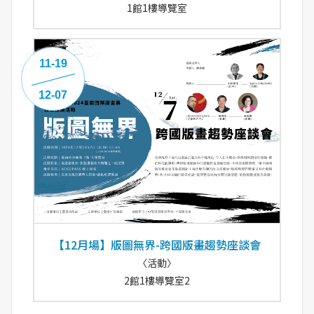
1館1樓導覽室
11-19
12-07
【12月場】版圖無界-跨國版畫趨勢座談會
〈活動〉
2館1樓導覽室2