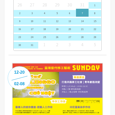
26
27
28
29
30
31
1
2
3
4
5
6
7
8
9
10
11
12
13
14
15
16
17
18
19
20
21
22
23
24
25
26
27
28
29
1
2
3
4
5
30
31
12-20
02-08