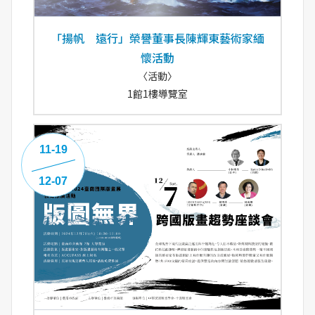
「揚帆 遠行」榮譽董事長陳輝東藝術家緬
懷活動
〈活動〉
1館1樓導覽室
11-19
12-07