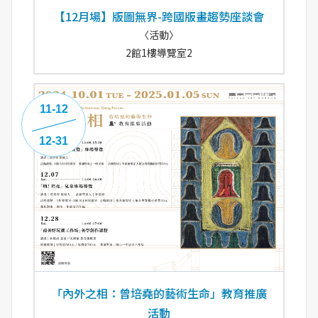
【12月場】版圖無界-跨國版畫趨勢座談會
〈活動〉
2館1樓導覽室2
11-12
12-31
「內外之相：曾培堯的藝術生命」教育推廣
活動