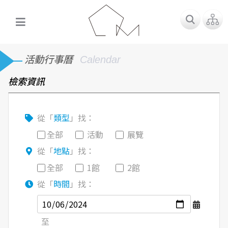
活動行事曆
Calendar
檢索資訊
從「
類型
」找：
全部
活動
展覽
從「
地點
」找：
全部
1館
2館
從「
時間
」找：
至