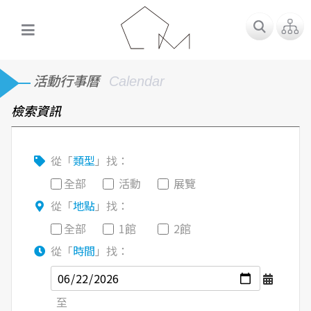
活動行事曆
Calendar
檢索資訊
從「
類型
」找：
全部
活動
展覽
從「
地點
」找：
全部
1館
2館
從「
時間
」找：
至