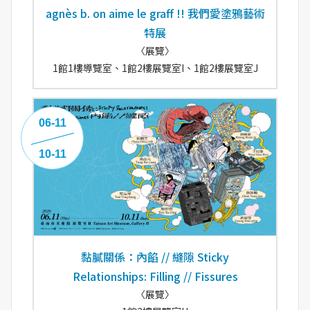
agnès b. on aime le graff !! 我們愛塗鴉藝術
特展
〈展覽〉
1館1樓導覽室、1館2樓展覽室I、1館2樓展覽室J
06-11
10-11
黏膩關係：內餡 // 縫隙 Sticky
Relationships: Filling // Fissures
〈展覽〉