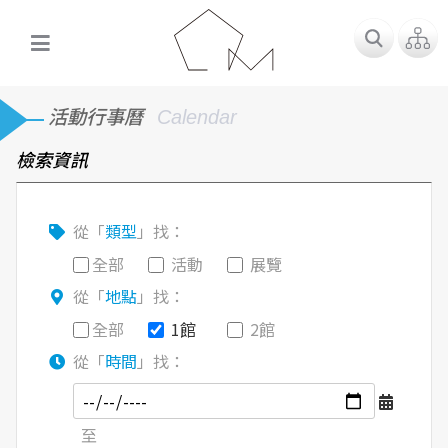
活動行事曆
Calendar
檢索資訊
從「
類型
」找：
全部
活動
展覽
從「
地點
」找：
全部
1館
2館
從「
時間
」找：
至