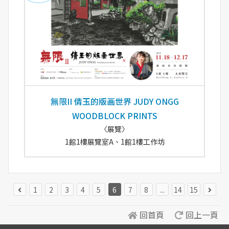
無限II 倩玉的版画世界 JUDY ONGG
WOODBLOCK PRINTS
〈展覽〉
1館1樓展覽室A、1館1樓工作坊
1
2
3
4
5
6
7
8
...
14
15
回首頁
回上一頁