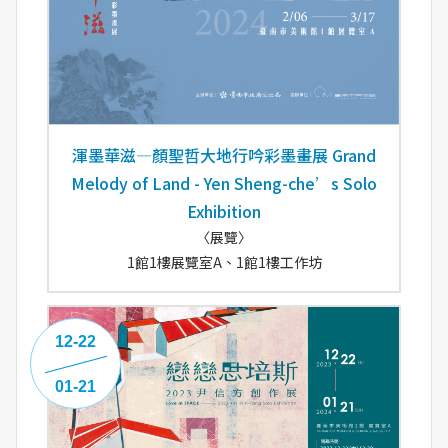
渾墨華滋—顏聖哲大地行吟彩墨畫展 Grand
Melody of Land - Yen Sheng-che’s Solo
Exhibition
〈展覽〉
1館1樓展覽室A、1館1樓工作坊
12-22
01-21