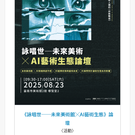
《詠唱世──未來美術館╳AI藝術生態》論
壇
〈活動〉