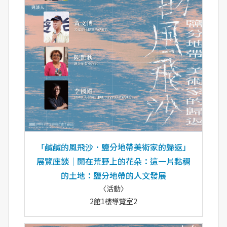
「鹹鹹的風飛沙．鹽分地帶美術家的歸返」
展覽座談｜開在荒野上的花朵：這一片黏稠
的土地：鹽分地帶的人文發展
〈活動〉
2館1樓導覽室2