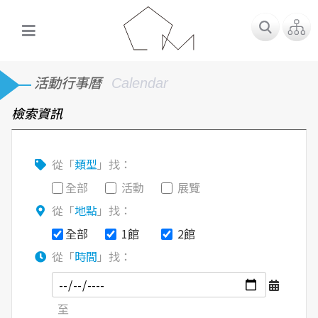
活動行事曆
Calendar
檢索資訊
從「
類型
」找：
全部
活動
展覽
從「
地點
」找：
全部
1館
2館
從「
時間
」找：
至