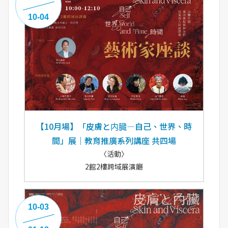
10-04
【10月場】「皮膚と内臓―自己、世界、時
間」展｜教育推廣系列講座 共四場
〈活動〉
2館2樓跨域展演廳
10-03