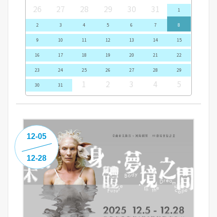
26
27
28
29
30
31
1
2
3
4
5
6
7
8
9
10
11
12
13
14
15
16
17
18
19
20
21
22
23
24
25
26
27
28
29
1
2
3
4
5
30
31
12-05
12-28