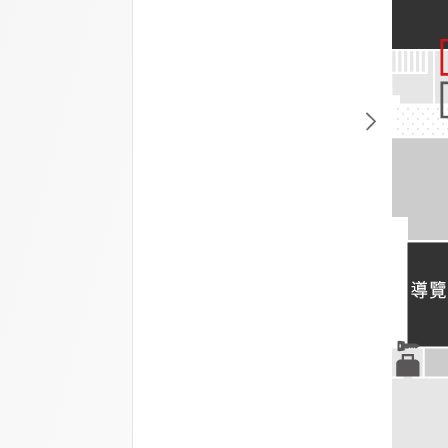
1館
導覽